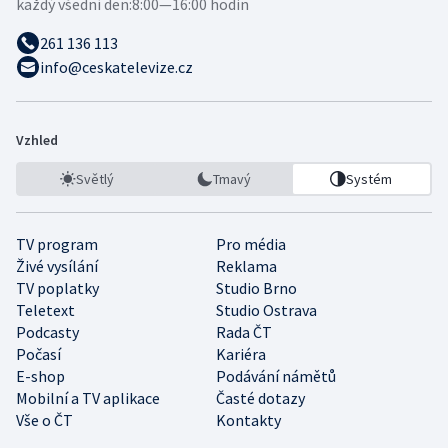
každý všední den:
8:00—16:00 hodin
261 136 113
info@ceskatelevize.cz
Vzhled
Světlý
Tmavý
Systém
TV program
Pro média
Živé vysílání
Reklama
TV poplatky
Studio Brno
Teletext
Studio Ostrava
Podcasty
Rada ČT
Počasí
Kariéra
E-shop
Podávání námětů
Mobilní a TV aplikace
Časté dotazy
Vše o ČT
Kontakty