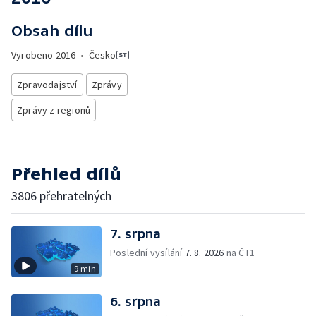
Obsah dílu
Vyrobeno
2016
•
Česko
Zpravodajství
Zprávy
Zprávy z regionů
Přehled dílů
3806 přehratelných
7. srpna
Poslední vysílání
7. 8. 2026
na ČT1
9 min
6. srpna