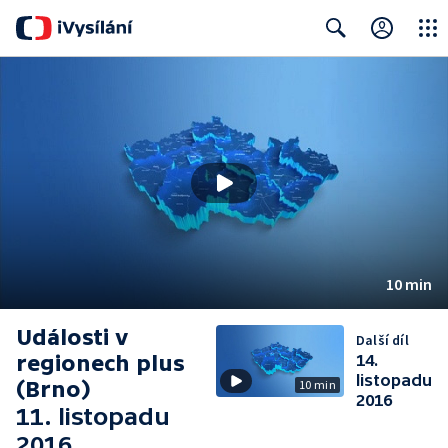
Close
Search
10 min
Události v
Další díl
regionech plus
14.
listopadu
(Brno)
10 min
2016
11. listopadu
2016