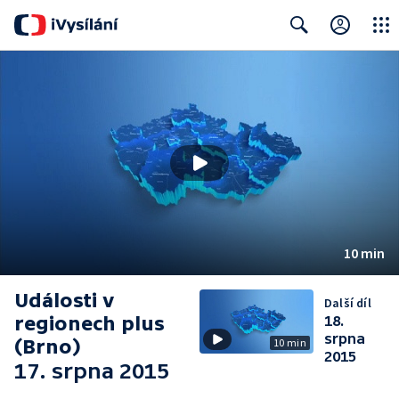
Close
Search
10 min
Události v
Další díl
regionech plus
18.
srpna
(Brno)
10 min
2015
17. srpna 2015