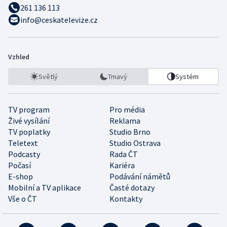
261 136 113
info@ceskatelevize.cz
Vzhled
Světlý
Tmavý
Systém
TV program
Pro média
Živé vysílání
Reklama
TV poplatky
Studio Brno
Teletext
Studio Ostrava
Podcasty
Rada ČT
Počasí
Kariéra
E-shop
Podávání námětů
Mobilní a TV aplikace
Časté dotazy
Vše o ČT
Kontakty