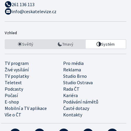
261 136 113
info@ceskatelevize.cz
Vzhled
Světlý
Tmavý
Systém
TV program
Pro média
Živé vysílání
Reklama
TV poplatky
Studio Brno
Teletext
Studio Ostrava
Podcasty
Rada ČT
Počasí
Kariéra
E-shop
Podávání námětů
Mobilní a TV aplikace
Časté dotazy
Vše o ČT
Kontakty