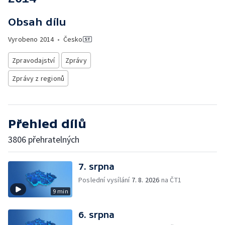
Obsah dílu
Vyrobeno
2014
•
Česko
Zpravodajství
Zprávy
Zprávy z regionů
Přehled dílů
3806 přehratelných
7. srpna
Poslední vysílání
7. 8. 2026
na ČT1
9 min
6. srpna