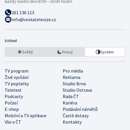
každý všední den:
8:00—16:00 hodin
261 136 113
info@ceskatelevize.cz
Vzhled
Světlý
Tmavý
Systém
TV program
Pro média
Živé vysílání
Reklama
TV poplatky
Studio Brno
Teletext
Studio Ostrava
Podcasty
Rada ČT
Počasí
Kariéra
E-shop
Podávání námětů
Mobilní a TV aplikace
Časté dotazy
Vše o ČT
Kontakty