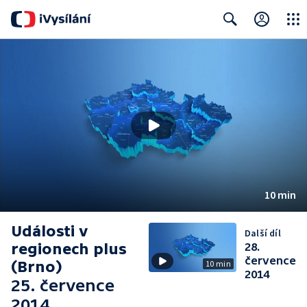
Close
Search
10 min
Události v
Další díl
regionech plus
28.
července
(Brno)
10 min
2014
25. července
2014