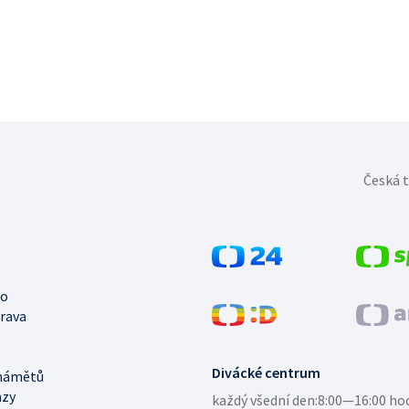
Česká t
no
trava
Divácké centrum
námětů
azy
každý všední den:
8:00—16:00 ho