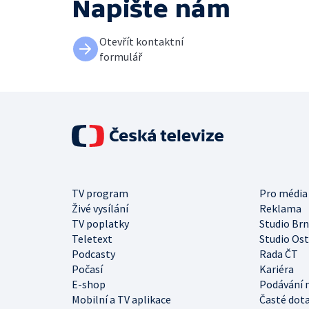
Napište nám
Otevřít kontaktní
formulář
TV program
Pro média
Živé vysílání
Reklama
TV poplatky
Studio Br
Teletext
Studio Os
Podcasty
Rada ČT
Počasí
Kariéra
E-shop
Podávání 
Mobilní a TV aplikace
Časté dot