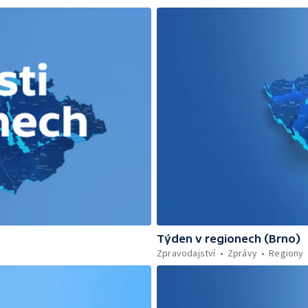
Týden v regionech (Brno)
Zpravodajství
Zprávy
Regiony