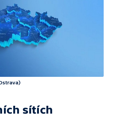
(Ostrava)
ích sítích