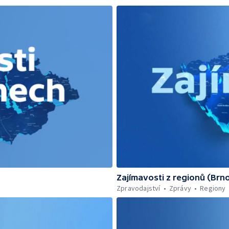
Zajímavosti z regionů (Brn
Zpravodajství
Zprávy
Regiony