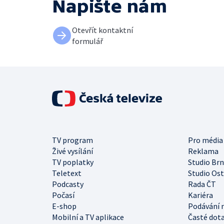
Napište nám
Otevřít kontaktní
formulář
TV program
Pro média
Živé vysílání
Reklama
TV poplatky
Studio Br
Teletext
Studio Os
Podcasty
Rada ČT
Počasí
Kariéra
E-shop
Podávání 
Mobilní a TV aplikace
Časté dot