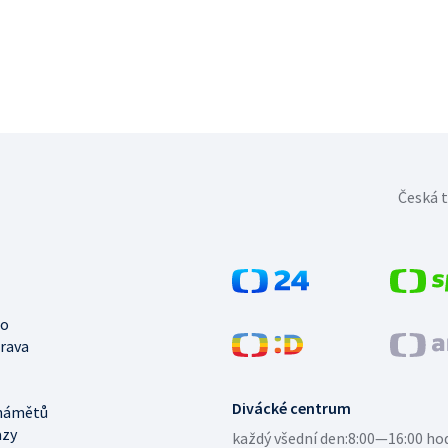
Česká t
no
trava
Divácké centrum
námětů
azy
každý všední den:
8:00—16:00 ho