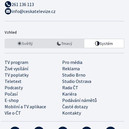
261 136 113
info@ceskatelevize.cz
Vzhled
Světlý
Tmavý
Systém
TV program
Pro média
Živé vysílání
Reklama
TV poplatky
Studio Brno
Teletext
Studio Ostrava
Podcasty
Rada ČT
Počasí
Kariéra
E-shop
Podávání námětů
Mobilní a TV aplikace
Časté dotazy
Vše o ČT
Kontakty