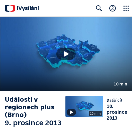
Close
Search
10 min
Události v
Další díl
regionech plus
10.
prosince
(Brno)
10 min
2013
9. prosince 2013