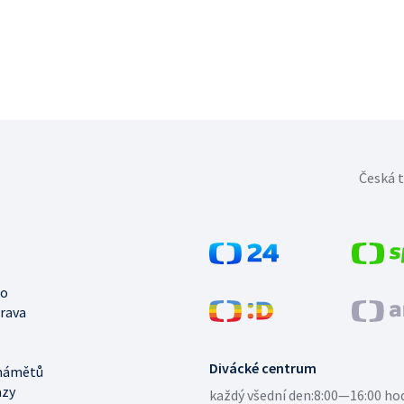
Česká t
no
trava
Divácké centrum
námětů
azy
každý všední den:
8:00—16:00 ho