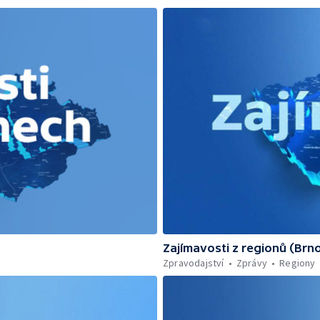
Zajímavosti z regionů (Brn
Zpravodajství
Zprávy
Regiony