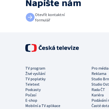
Napište nám
Otevřít kontaktní
formulář
TV program
Pro média
Živé vysílání
Reklama
TV poplatky
Studio Br
Teletext
Studio Os
Podcasty
Rada ČT
Počasí
Kariéra
E-shop
Podávání 
Mobilní a TV aplikace
Časté dot