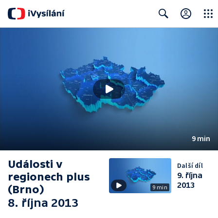
Close
Search
9 min
Události v
Další díl
regionech plus
9. října
2013
(Brno)
9 min
8. října 2013