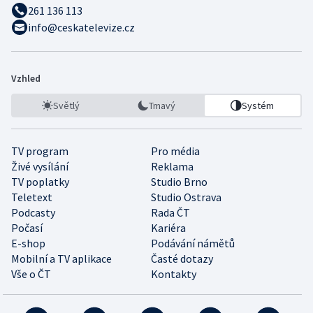
261 136 113
info@ceskatelevize.cz
Vzhled
Světlý
Tmavý
Systém
TV program
Pro média
Živé vysílání
Reklama
TV poplatky
Studio Brno
Teletext
Studio Ostrava
Podcasty
Rada ČT
Počasí
Kariéra
E-shop
Podávání námětů
Mobilní a TV aplikace
Časté dotazy
Vše o ČT
Kontakty