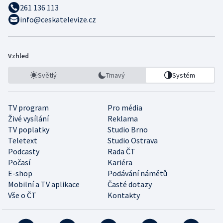
261 136 113
info@ceskatelevize.cz
Vzhled
Světlý
Tmavý
Systém
TV program
Pro média
Živé vysílání
Reklama
TV poplatky
Studio Brno
Teletext
Studio Ostrava
Podcasty
Rada ČT
Počasí
Kariéra
E-shop
Podávání námětů
Mobilní a TV aplikace
Časté dotazy
Vše o ČT
Kontakty