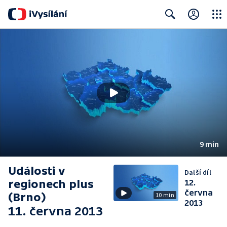
Close
Search
9 min
Události v
Další díl
regionech plus
12.
června
(Brno)
10 min
2013
11. června 2013