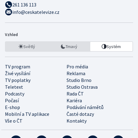
261 136 113
info@ceskatelevize.cz
Vzhled
Světlý
Tmavý
Systém
TV program
Pro média
Živé vysílání
Reklama
TV poplatky
Studio Brno
Teletext
Studio Ostrava
Podcasty
Rada ČT
Počasí
Kariéra
E-shop
Podávání námětů
Mobilní a TV aplikace
Časté dotazy
Vše o ČT
Kontakty