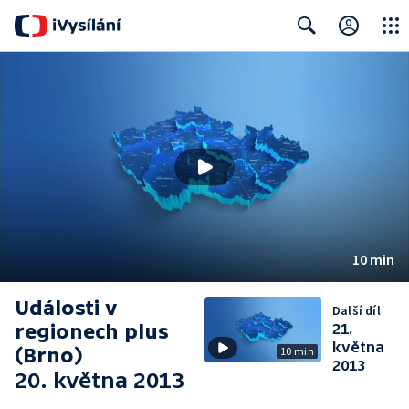
Close
Search
10 min
Události v
Další díl
regionech plus
21.
května
(Brno)
10 min
2013
20. května 2013