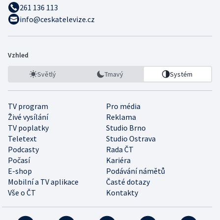
261 136 113
info@ceskatelevize.cz
Vzhled
Světlý
Tmavý
Systém
TV program
Pro média
Živé vysílání
Reklama
TV poplatky
Studio Brno
Teletext
Studio Ostrava
Podcasty
Rada ČT
Počasí
Kariéra
E-shop
Podávání námětů
Mobilní a TV aplikace
Časté dotazy
Vše o ČT
Kontakty