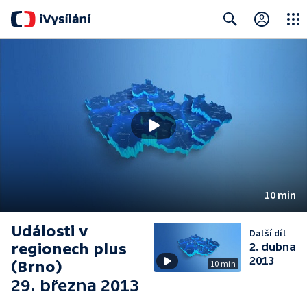
Close
Search
10 min
Události v
Další díl
regionech plus
2. dubna
2013
(Brno)
10 min
29. března 2013