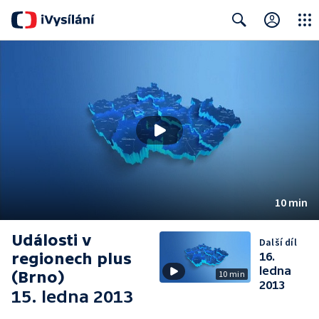
Close
Search
10 min
Události v
Další díl
regionech plus
16.
ledna
(Brno)
10 min
2013
15. ledna 2013