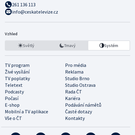
261 136 113
info@ceskatelevize.cz
Vzhled
Světlý
Tmavý
Systém
TV program
Pro média
Živé vysílání
Reklama
TV poplatky
Studio Brno
Teletext
Studio Ostrava
Podcasty
Rada ČT
Počasí
Kariéra
E-shop
Podávání námětů
Mobilní a TV aplikace
Časté dotazy
Vše o ČT
Kontakty