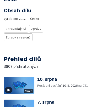
Obsah dílu
Vyrobeno
2012
•
Česko
Zpravodajství
Zprávy
Zprávy z regionů
Přehled dílů
3807 přehratelných
10. srpna
Poslední vysílání
10. 8. 2026
na ČT1
9 min
7. srpna