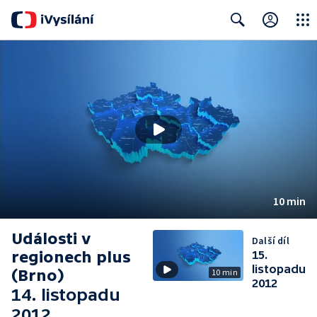
Close
Search
10 min
Události v
Další díl
regionech plus
15.
listopadu
(Brno)
10 min
2012
14. listopadu
2012