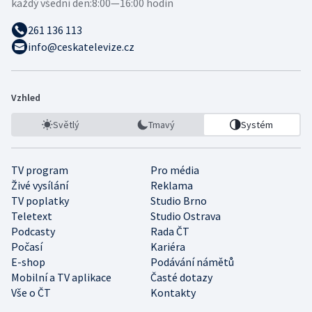
každý všední den:
8:00—16:00 hodin
261 136 113
info@ceskatelevize.cz
Vzhled
Světlý
Tmavý
Systém
TV program
Pro média
Živé vysílání
Reklama
TV poplatky
Studio Brno
Teletext
Studio Ostrava
Podcasty
Rada ČT
Počasí
Kariéra
E-shop
Podávání námětů
Mobilní a TV aplikace
Časté dotazy
Vše o ČT
Kontakty