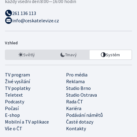
každý všední den:
8:00—16:00 hodin
261 136 113
info@ceskatelevize.cz
Vzhled
Světlý
Tmavý
Systém
TV program
Pro média
Živé vysílání
Reklama
TV poplatky
Studio Brno
Teletext
Studio Ostrava
Podcasty
Rada ČT
Počasí
Kariéra
E-shop
Podávání námětů
Mobilní a TV aplikace
Časté dotazy
Vše o ČT
Kontakty