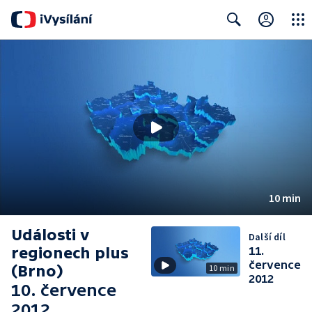
Close
Search
10 min
Události v
Další díl
regionech plus
11.
července
(Brno)
10 min
2012
10. července
2012