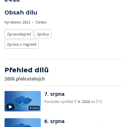
Obsah dílu
Vyrobeno
2012
•
Česko
Zpravodajství
Zprávy
Zprávy z regionů
Přehled dílů
3806 přehratelných
7. srpna
Poslední vysílání
7. 8. 2026
na ČT1
9 min
6. srpna