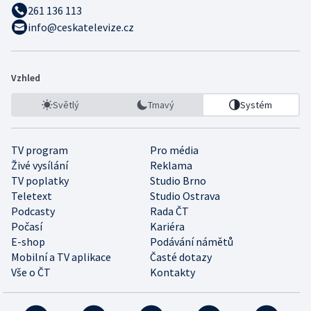
261 136 113
info@ceskatelevize.cz
Vzhled
Světlý
Tmavý
Systém
TV program
Pro média
Živé vysílání
Reklama
TV poplatky
Studio Brno
Teletext
Studio Ostrava
Podcasty
Rada ČT
Počasí
Kariéra
E-shop
Podávání námětů
Mobilní a TV aplikace
Časté dotazy
Vše o ČT
Kontakty