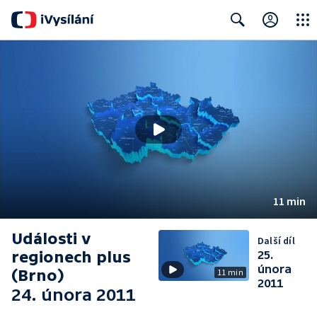
Close
Search
11 min
Události v
Další díl
regionech plus
25.
února
(Brno)
11 min
2011
24. února 2011