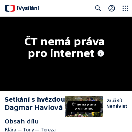
Close
Search
ČT nemá práva 
pro internet
Setkání s hvězdou
Další díl
ČT nemá práva
Dagmar Havlová
Nenávist
pro internet
Obsah dílu
Klára — Tony — Tereza