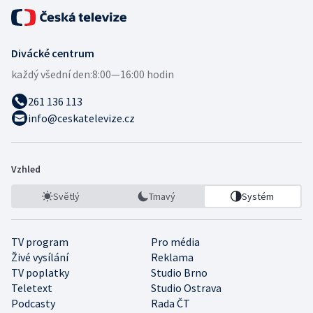
Divácké centrum
každý všední den:
8:00—16:00 hodin
261 136 113
info@ceskatelevize.cz
Vzhled
Světlý
Tmavý
Systém
TV program
Pro média
Živé vysílání
Reklama
TV poplatky
Studio Brno
Teletext
Studio Ostrava
Podcasty
Rada ČT