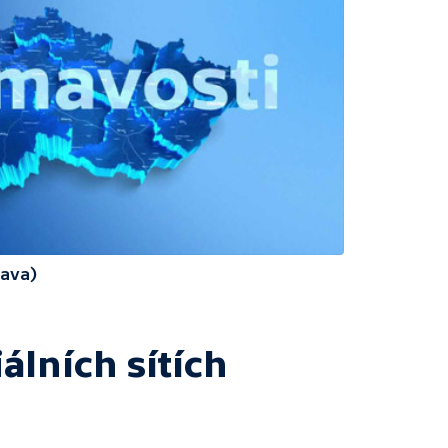
rava)
álních sítích