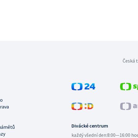
Česká t
no
trava
Divácké centrum
námětů
azy
každý všední den:
8:00—16:00 ho