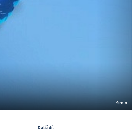
9 min
Další díl