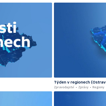
Týden v regionech (Ostrav
Zpravodajství
Zprávy
Regiony