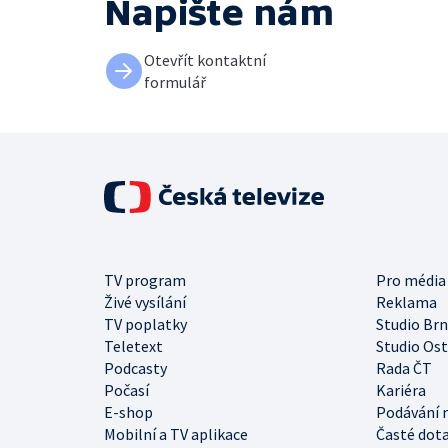
Napište nám
Otevřít kontaktní
formulář
TV program
Pro média
Živé vysílání
Reklama
TV poplatky
Studio Br
Teletext
Studio Os
Podcasty
Rada ČT
Počasí
Kariéra
E-shop
Podávání 
Mobilní a TV aplikace
Časté dot