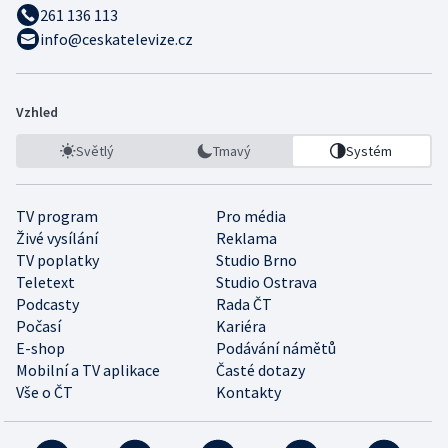
261 136 113
info@ceskatelevize.cz
Vzhled
Světlý
Tmavý
Systém
TV program
Pro média
Živé vysílání
Reklama
TV poplatky
Studio Brno
Teletext
Studio Ostrava
Podcasty
Rada ČT
Počasí
Kariéra
E-shop
Podávání námětů
Mobilní a TV aplikace
Časté dotazy
Vše o ČT
Kontakty