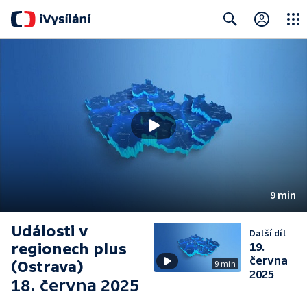
Close
Search
9 min
Události v
Další díl
regionech plus
19.
června
(Ostrava)
9 min
2025
18. června 2025