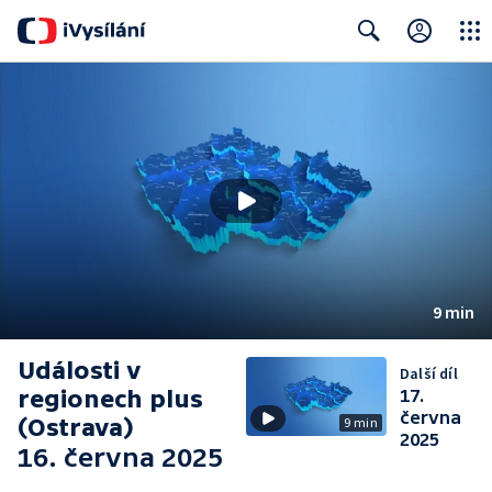
Close
Search
9 min
Události v
Další díl
regionech plus
17.
června
(Ostrava)
9 min
2025
16. června 2025