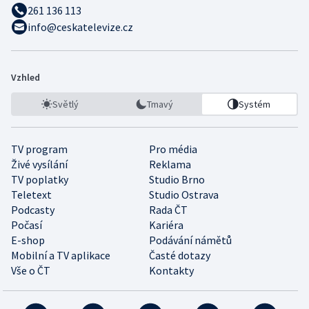
261 136 113
info@ceskatelevize.cz
Vzhled
Světlý
Tmavý
Systém
TV program
Pro média
Živé vysílání
Reklama
TV poplatky
Studio Brno
Teletext
Studio Ostrava
Podcasty
Rada ČT
Počasí
Kariéra
E-shop
Podávání námětů
Mobilní a TV aplikace
Časté dotazy
Vše o ČT
Kontakty