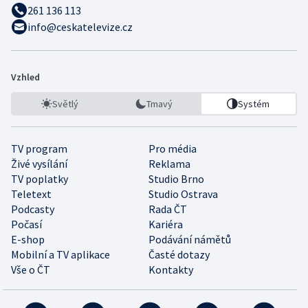
261 136 113
info@ceskatelevize.cz
Vzhled
Světlý
Tmavý
Systém
TV program
Pro média
Živé vysílání
Reklama
TV poplatky
Studio Brno
Teletext
Studio Ostrava
Podcasty
Rada ČT
Počasí
Kariéra
E-shop
Podávání námětů
Mobilní a TV aplikace
Časté dotazy
Vše o ČT
Kontakty