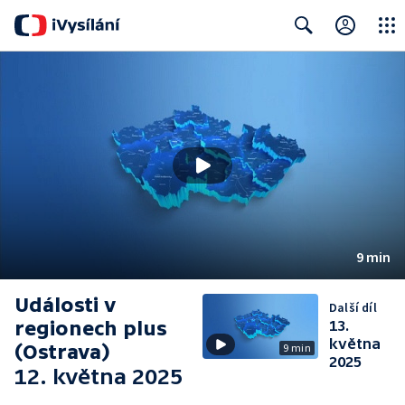
Close
Search
9 min
Události v
Další díl
regionech plus
13.
května
(Ostrava)
9 min
2025
12. května 2025