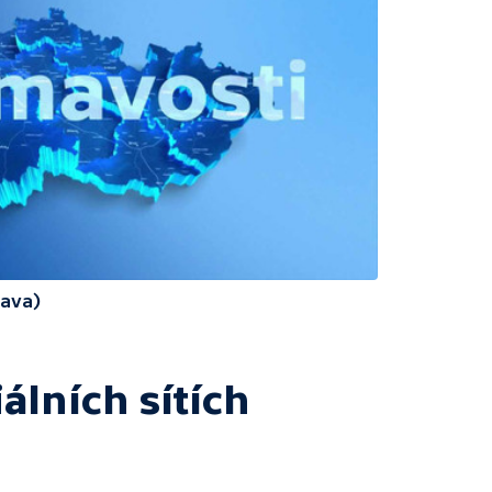
rava)
álních sítích