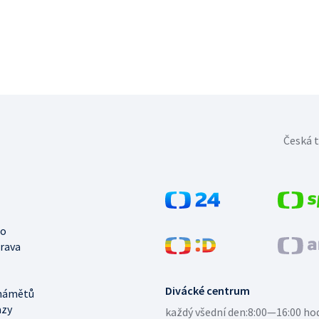
Česká t
no
trava
Divácké centrum
námětů
azy
každý všední den:
8:00—16:00 ho