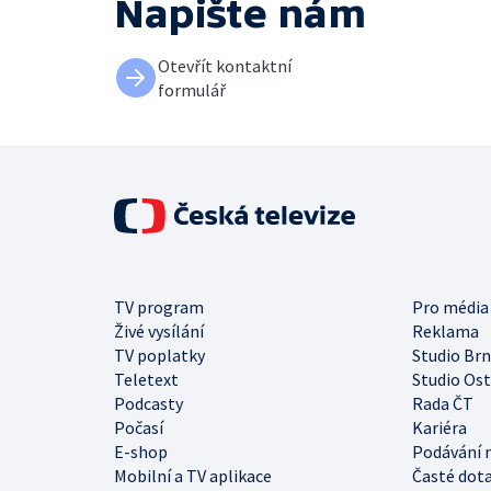
Napište nám
Otevřít kontaktní
formulář
TV program
Pro média
Živé vysílání
Reklama
TV poplatky
Studio Br
Teletext
Studio Os
Podcasty
Rada ČT
Počasí
Kariéra
E-shop
Podávání 
Mobilní a TV aplikace
Časté dot