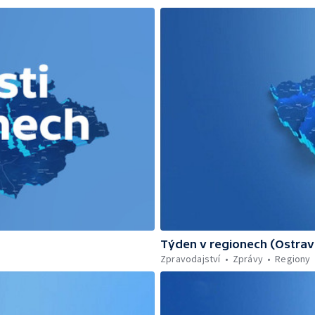
Týden v regionech (Ostrav
Zpravodajství
Zprávy
Regiony