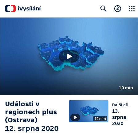
Close
Search
10 min
Události v
Další díl
regionech plus
13.
srpna
(Ostrava)
10 min
2020
12. srpna 2020