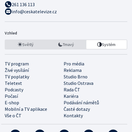
261 136 113
info@ceskatelevize.cz
Vzhled
Světlý
Tmavý
Systém
TV program
Pro média
Živé vysílání
Reklama
TV poplatky
Studio Brno
Teletext
Studio Ostrava
Podcasty
Rada ČT
Počasí
Kariéra
E-shop
Podávání námětů
Mobilní a TV aplikace
Časté dotazy
Vše o ČT
Kontakty