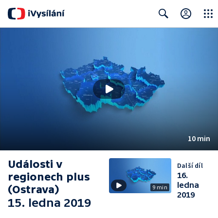
Close
Search
10 min
Události v
Další díl
regionech plus
16.
ledna
(Ostrava)
9 min
2019
15. ledna 2019