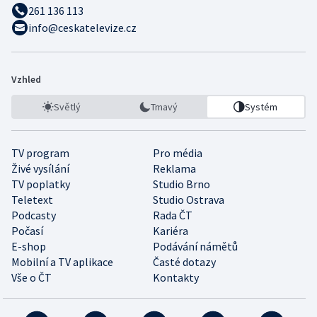
261 136 113
info@ceskatelevize.cz
Vzhled
Světlý
Tmavý
Systém
TV program
Pro média
Živé vysílání
Reklama
TV poplatky
Studio Brno
Teletext
Studio Ostrava
Podcasty
Rada ČT
Počasí
Kariéra
E-shop
Podávání námětů
Mobilní a TV aplikace
Časté dotazy
Vše o ČT
Kontakty