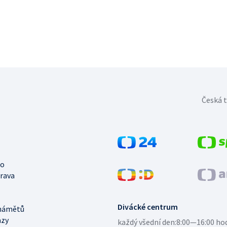
Česká t
no
trava
Divácké centrum
námětů
azy
každý všední den:
8:00—16:00 ho