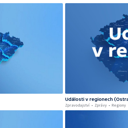
Události v regionech (Ostr
Zpravodajství
Zprávy
Regiony