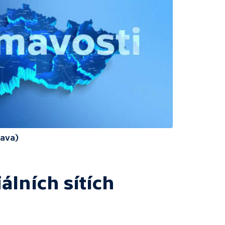
rava)
álních sítích