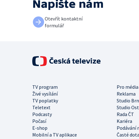
Napište nám
Otevřít kontaktní
formulář
TV program
Pro média
Živé vysílání
Reklama
TV poplatky
Studio Br
Teletext
Studio Os
Podcasty
Rada ČT
Počasí
Kariéra
E-shop
Podávání 
Mobilní a TV aplikace
Časté dot