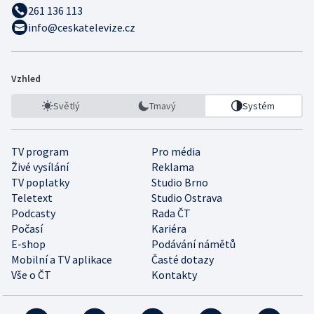
261 136 113
info@ceskatelevize.cz
Vzhled
Světlý
Tmavý
Systém
TV program
Pro média
Živé vysílání
Reklama
TV poplatky
Studio Brno
Teletext
Studio Ostrava
Podcasty
Rada ČT
Počasí
Kariéra
E-shop
Podávání námětů
Mobilní a TV aplikace
Časté dotazy
Vše o ČT
Kontakty