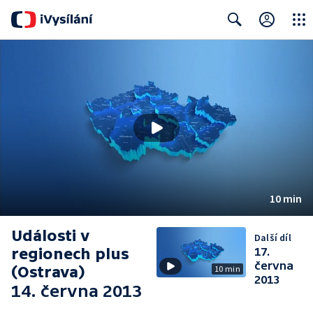
Close
Search
10 min
Události v
Další díl
regionech plus
17.
června
(Ostrava)
10 min
2013
14. června 2013