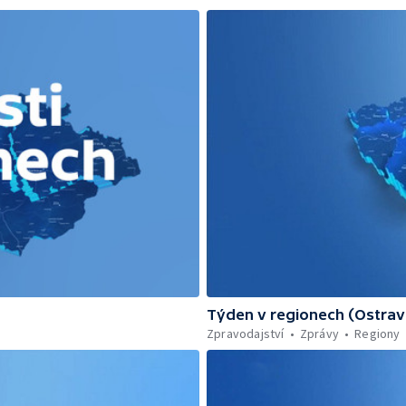
Týden v regionech (Ostrav
Zpravodajství
Zprávy
Regiony