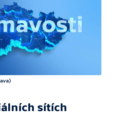
rava)
álních sítích