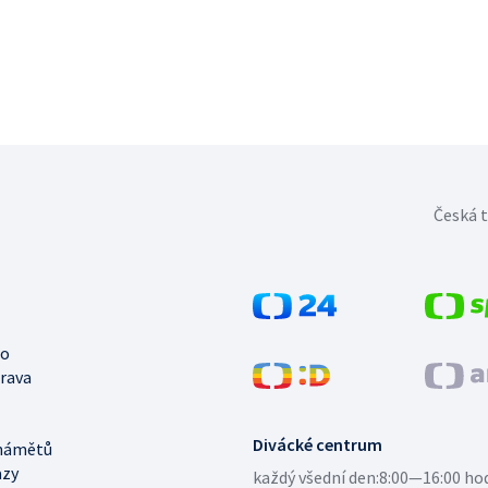
Česká t
no
trava
Divácké centrum
námětů
azy
každý všední den:
8:00—16:00 ho