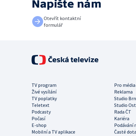
Napište nám
Otevřít kontaktní
formulář
TV program
Pro média
Živé vysílání
Reklama
TV poplatky
Studio Br
Teletext
Studio Os
Podcasty
Rada ČT
Počasí
Kariéra
E-shop
Podávání 
Mobilní a TV aplikace
Časté dot