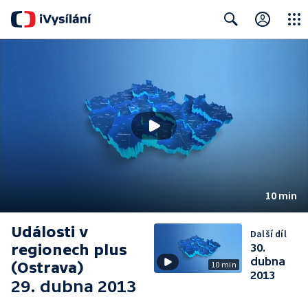
Close
Search
10 min
Události v
Další díl
regionech plus
30.
dubna
(Ostrava)
10 min
2013
29. dubna 2013