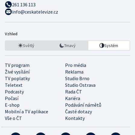
261 136 113
info@ceskatelevize.cz
Vzhled
Světlý
Tmavý
Systém
TV program
Pro média
Živé vysílání
Reklama
TV poplatky
Studio Brno
Teletext
Studio Ostrava
Podcasty
Rada ČT
Počasí
Kariéra
E-shop
Podávání námětů
Mobilní a TV aplikace
Časté dotazy
Vše o ČT
Kontakty