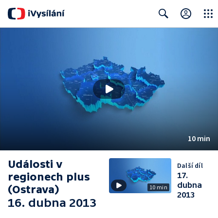
Close
Search
10 min
Události v
Další díl
regionech plus
17.
dubna
(Ostrava)
10 min
2013
16. dubna 2013