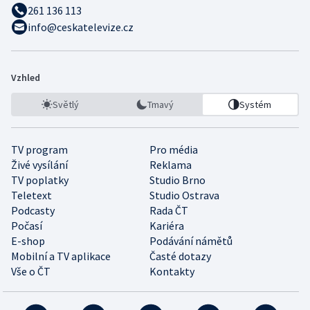
261 136 113
info@ceskatelevize.cz
Vzhled
Světlý
Tmavý
Systém
TV program
Pro média
Živé vysílání
Reklama
TV poplatky
Studio Brno
Teletext
Studio Ostrava
Podcasty
Rada ČT
Počasí
Kariéra
E-shop
Podávání námětů
Mobilní a TV aplikace
Časté dotazy
Vše o ČT
Kontakty