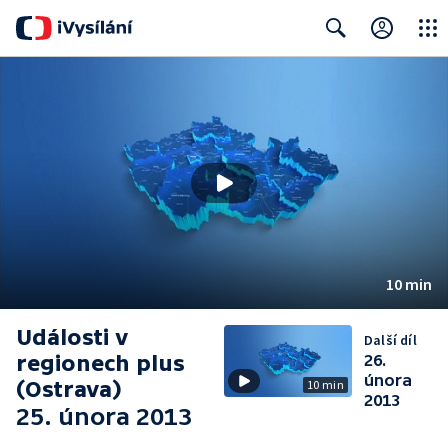
Close
Search
10 min
Události v
Další díl
regionech plus
26.
února
(Ostrava)
10 min
2013
25. února 2013