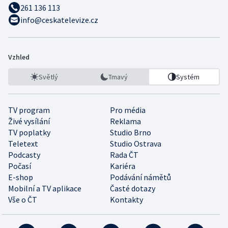
261 136 113
info@ceskatelevize.cz
Vzhled
Světlý
Tmavý
Systém
TV program
Pro média
Živé vysílání
Reklama
TV poplatky
Studio Brno
Teletext
Studio Ostrava
Podcasty
Rada ČT
Počasí
Kariéra
E-shop
Podávání námětů
Mobilní a TV aplikace
Časté dotazy
Vše o ČT
Kontakty