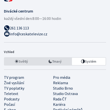
Divácké centrum
každý všední den:
8:00—16:00 hodin
261 136 113
info@ceskatelevize.cz
Vzhled
Světlý
Tmavý
Systém
TV program
Pro média
Živé vysílání
Reklama
TV poplatky
Studio Brno
Teletext
Studio Ostrava
Podcasty
Rada ČT
Počasí
Kariéra
E-shop
Podávání námětů