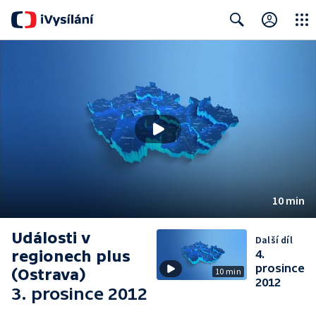
Close
Search
10 min
Události v
Další díl
regionech plus
4.
prosince
(Ostrava)
10 min
2012
3. prosince 2012