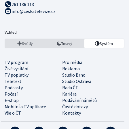
261 136 113
info@ceskatelevize.cz
Vzhled
Světlý
Tmavý
Systém
TV program
Pro média
Živé vysílání
Reklama
TV poplatky
Studio Brno
Teletext
Studio Ostrava
Podcasty
Rada ČT
Počasí
Kariéra
E-shop
Podávání námětů
Mobilní a TV aplikace
Časté dotazy
Vše o ČT
Kontakty