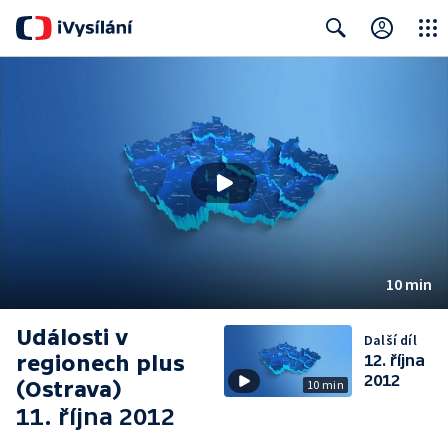
Close
Search
10 min
Události v
Další díl
regionech plus
12. října
2012
(Ostrava)
10 min
11. října 2012