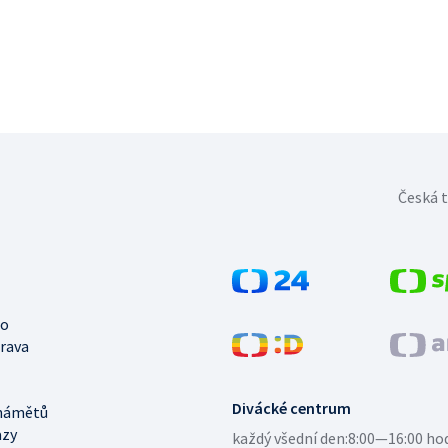
Česká t
no
trava
Divácké centrum
námětů
azy
každý všední den:
8:00—16:00 ho