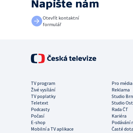
Napište nám
Otevřít kontaktní
formulář
TV program
Pro média
Živé vysílání
Reklama
TV poplatky
Studio Br
Teletext
Studio Os
Podcasty
Rada ČT
Počasí
Kariéra
E-shop
Podávání 
Mobilní a TV aplikace
Časté dot