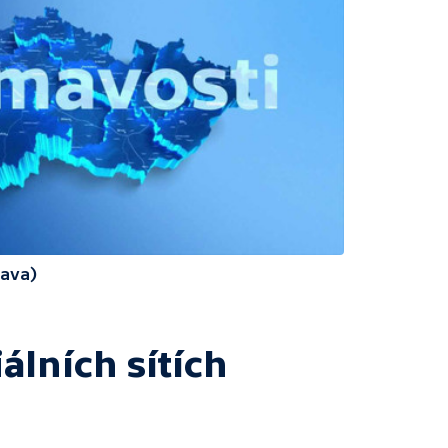
rava)
álních sítích