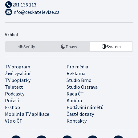
261 136 113
info@ceskatelevize.cz
Vzhled
Světlý
Tmavý
Systém
TV program
Pro média
Živé vysílání
Reklama
TV poplatky
Studio Brno
Teletext
Studio Ostrava
Podcasty
Rada ČT
Počasí
Kariéra
E-shop
Podávání námětů
Mobilní a TV aplikace
Časté dotazy
Vše o ČT
Kontakty