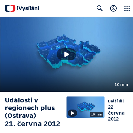
Close
Search
10 min
Události v
Další díl
regionech plus
22.
června
(Ostrava)
10 min
2012
21. června 2012