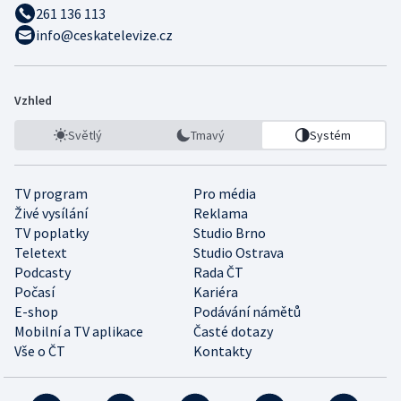
261 136 113
info@ceskatelevize.cz
Vzhled
Světlý
Tmavý
Systém
TV program
Pro média
Živé vysílání
Reklama
TV poplatky
Studio Brno
Teletext
Studio Ostrava
Podcasty
Rada ČT
Počasí
Kariéra
E-shop
Podávání námětů
Mobilní a TV aplikace
Časté dotazy
Vše o ČT
Kontakty