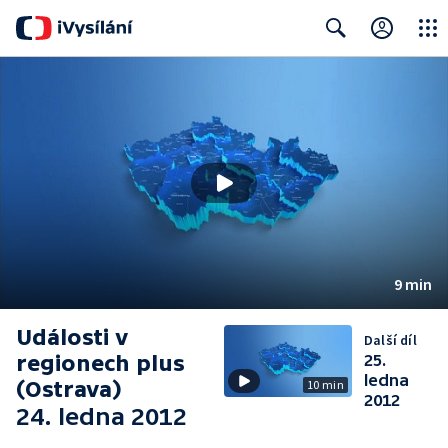
Close
Search
9 min
Události v
Další díl
regionech plus
25.
ledna
(Ostrava)
10 min
2012
24. ledna 2012