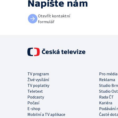
Napište nám
Otevřít kontaktní
formulář
TV program
Pro média
Živé vysílání
Reklama
TV poplatky
Studio Br
Teletext
Studio Os
Podcasty
Rada ČT
Počasí
Kariéra
E-shop
Podávání 
Mobilní a TV aplikace
Časté dot