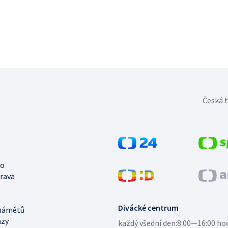
Česká t
no
trava
Divácké centrum
námětů
azy
každý všední den:
8:00—16:00 ho