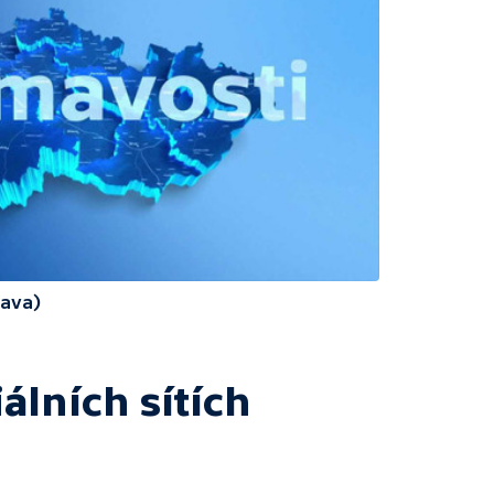
rava)
álních sítích