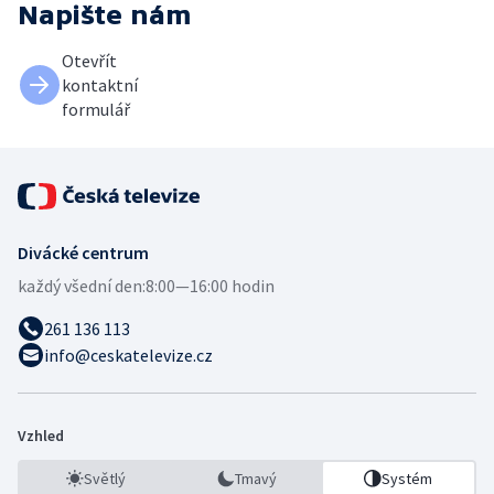
Napište nám
Otevřít
kontaktní
formulář
Divácké centrum
každý všední den:
8:00—16:00 hodin
261 136 113
info@ceskatelevize.cz
Vzhled
Světlý
Tmavý
Systém