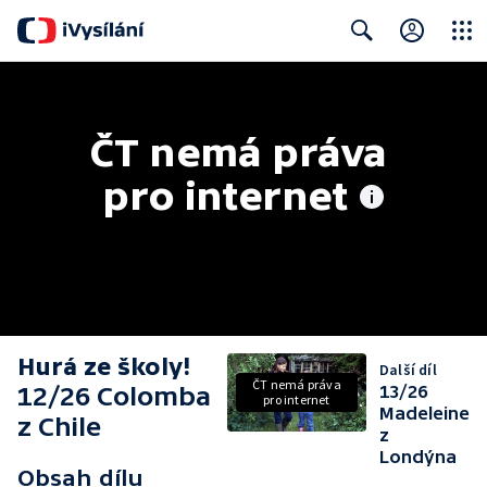
Close
Search
ČT nemá práva 
pro internet
Hurá ze školy!
Další díl
ČT nemá práva
12/26 Colomba
13/26
pro internet
Madeleine
z Chile
z
Londýna
Obsah dílu