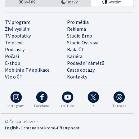
Světlý
Tmavý
Systém
TV program
Pro média
Živé vysílání
Reklama
TV poplatky
Studio Brno
Teletext
Studio Ostrava
Podcasty
Rada ČT
Počasí
Kariéra
E-shop
Podávání námětů
Mobilní a TV aplikace
Časté dotazy
Vše o ČT
Kontakty
Instagram
Facebook
YouTube
X
Threads
© Česká televize
•
•
English
Ochrana soukromí
Přístupnost