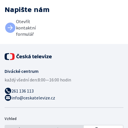
Napište nám
Otevřít
kontaktní
formulář
Divácké centrum
každý všední den:
8:00—16:00 hodin
261 136 113
info@ceskatelevize.cz
Vzhled