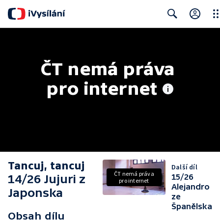
Clo
Search
ČT nemá práva 
pro internet
Tancuj, tancuj
Další díl
ČT nemá práva
14/26 Jujuri z
15/26
pro internet
Alejandro
Japonska
ze
Španělska
Obsah dílu