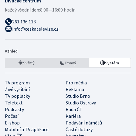
Divácké centrum
každý všední den:
8:00—16:00 hodin
261 136 113
info@ceskatelevize.cz
Vzhled
Světlý
Tmavý
Systém
TV program
Pro média
Živé vysílání
Reklama
TV poplatky
Studio Brno
Teletext
Studio Ostrava
Podcasty
Rada ČT
Počasí
Kariéra
E-shop
Podávání námětů
Mobilní a TV aplikace
Časté dotazy