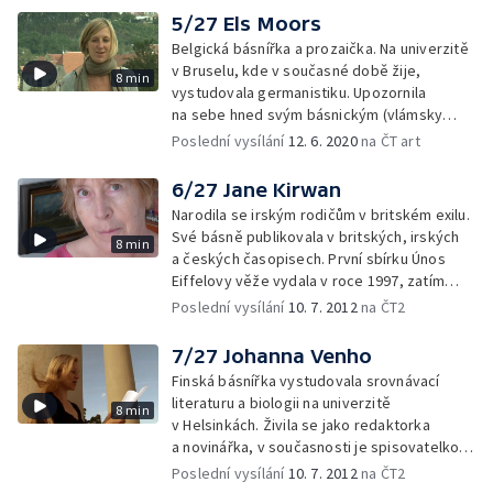
5/27 Els Moors
Belgická básnířka a prozaička. Na univerzitě
v Bruselu, kde v současné době žije,
8 min
vystudovala germanistiku. Upozornila
na sebe hned svým básnickým (vlámsky
psaným) debutem - sbírkou Vysoké nebe
Poslední vysílání
12. 6. 2020
na ČT art
nad námi. Její prvotinu vřele přijala kritika
i veřejnost, získala za ni mnohá belgická
6/27 Jane Kirwan
literární ocenění.
Narodila se irským rodičům v britském exilu.
Své básně publikovala v britských, irských
8 min
a českých časopisech. První sbírku Únos
Eiffelovy věže vydala v roce 1997, zatím
poslední sbírkou je Muž, který prodával
Poslední vysílání
10. 7. 2012
na ČT2
zrcadla z roku 2003. Nyní žije mezi Prahou
a Londýnem.
7/27 Johanna Venho
Finská básnířka vystudovala srovnávací
literaturu a biologii na univerzitě
8 min
v Helsinkách. Živila se jako redaktorka
a novinářka, v současnosti je spisovatelkou
na volné noze. Vydala čtyři romány pro děti,
Poslední vysílání
10. 7. 2012
na ČT2
jednu sbírku dětských říkanek a čtyři sbírky