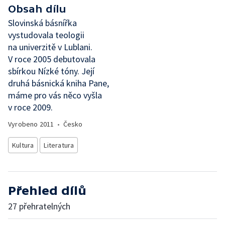
Obsah dílu
Slovinská básnířka
vystudovala teologii
na univerzitě v Lublani.
V roce 2005 debutovala
sbírkou Nízké tóny. Její
druhá básnická kniha Pane,
máme pro vás něco vyšla
v roce 2009.
Vyrobeno
2011
•
Česko
Kultura
Literatura
Přehled dílů
27 přehratelných