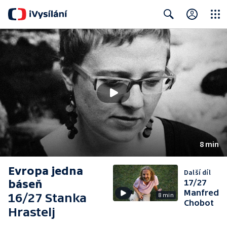
Close
Search
8 min
Evropa jedna
Další díl
báseň
17/27
Manfred
16/27 Stanka
8 min
Chobot
Hrastelj