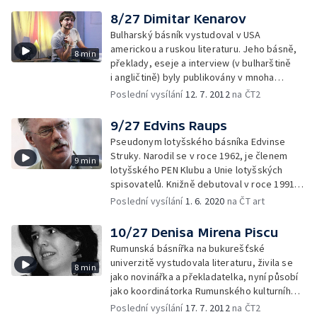
poezie.
8/27 Dimitar Kenarov
Bulharský básník vystudoval v USA
americkou a ruskou literaturu. Jeho básně,
8 min
překlady, eseje a interview (v bulharštině
i angličtině) byly publikovány v mnoha
časopisech. Zatím vydal dvě básnické
Poslední vysílání
12. 7. 2012
na ČT2
sbírky: Cesta ke kuchyni a Vlak zvířat.
9/27 Edvins Raups
Pseudonym lotyšského básníka Edvinse
Struky. Narodil se v roce 1962, je členem
9 min
lotyšského PEN Klubu a Unie lotyšských
spisovatelů. Knižně debutoval v roce 1991
a od té doby vydal další čtyři básnické
Poslední vysílání
1. 6. 2020
na ČT art
sbírky. Překládá ze španělštiny, ruštiny
a angličtiny.
10/27 Denisa Mirena Piscu
Rumunská básnířka na bukurešťské
univerzitě vystudovala literaturu, živila se
8 min
jako novinářka a překladatelka, nyní působí
jako koordinátorka Rumunského kulturního
centra v Bukurešti. Poezii publikuje
Poslední vysílání
17. 7. 2012
na ČT2