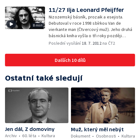
časopisecky od roku 1992, knižně
debutovala v roce 2003 sbírkou Nadýchané
11/27 Ilja Leonard Pfeijffer
a mechanické. Za tuto sbírku ve stejném
Nizozemský básník, prozaik a esejista.
roce obdržela cenu Obce rumunských
Debutoval v roce 1998 sbírkou Van de
8 min
spisovatelů za nejlepší prvotinu.
vierkante man (Čtvercový muž). Jeho druhá
básnická kniha vyšla o tři roky později
pod názvem Záblesky uvadlého větru. Živí
Poslední vysílání
18. 7. 2012
na ČT2
se jako novinář, příležitostný redaktor
a učitel.
Dalších 10 dílů
Ostatní také sledují
Jen dál, Z domoviny
Muž, který měl nebýt
Archiv
60. léta
Kultura
Dokument
Osobnosti
Kultura