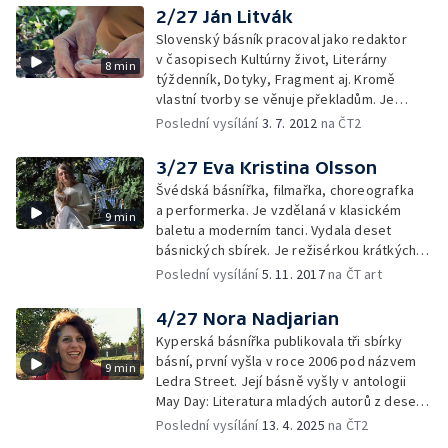
2/27 Ján Litvák
Slovenský básník pracoval jako redaktor
v časopisech Kultúrny život, Literárny
8 min
týždenník, Dotyky, Fragment aj. Kromě
vlastní tvorby se věnuje překladům. Je
členem skupiny Barbarská generácia.
Poslední vysílání
3. 7. 2012
na ČT2
3/27 Eva Kristina Olsson
Švédská básnířka, filmařka, choreografka
a performerka. Je vzdělaná v klasickém
9 min
baletu a moderním tanci. Vydala deset
básnických sbírek. Je režisérkou krátkých
filmů (např. Obild 1989), vystupovala jako
Poslední vysílání
5. 11. 2017
na ČT art
performerka a je členkou stockholmské
umělecké skupiny Surrealisté.
4/27 Nora Nadjarian
Kyperská básnířka publikovala tři sbírky
básní, první vyšla v roce 2006 pod názvem
9 min
Ledra Street. Její básně vyšly v antologii
May Day: Literatura mladých autorů z deseti
nových zemí EU. Její verše i povídky vyšly
Poslední vysílání
13. 4. 2025
na ČT2
v antologiích a časopisech po celém světě.