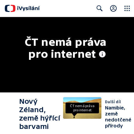
Close
Search
ČT nemá práva 
pro internet
Nový
Další díl
ČT nemá práva
Namibie,
Zéland,
pro internet
země
země hýřící
nedotčené
barvami
přírody