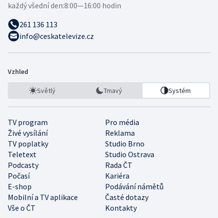
každý všední den:
8:00—16:00 hodin
261 136 113
info@ceskatelevize.cz
Vzhled
Světlý
Tmavý
Systém
TV program
Pro média
Živé vysílání
Reklama
TV poplatky
Studio Brno
Teletext
Studio Ostrava
Podcasty
Rada ČT
Počasí
Kariéra
E-shop
Podávání námětů
Mobilní a TV aplikace
Časté dotazy
Vše o ČT
Kontakty