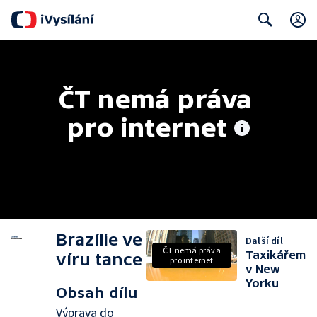
Search
ČT nemá práva 
pro internet
Brazílie ve
Další díl
ČT nemá práva
Taxikářem
víru tance
pro internet
v New
Yorku
Obsah dílu
Výprava do