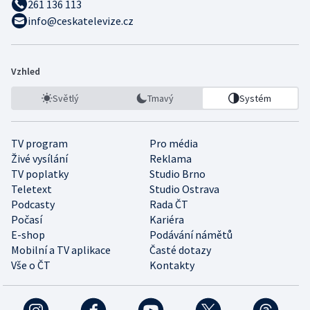
261 136 113
info@ceskatelevize.cz
Vzhled
Světlý
Tmavý
Systém
TV program
Pro média
Živé vysílání
Reklama
TV poplatky
Studio Brno
Teletext
Studio Ostrava
Podcasty
Rada ČT
Počasí
Kariéra
E-shop
Podávání námětů
Mobilní a TV aplikace
Časté dotazy
Vše o ČT
Kontakty