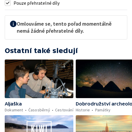
Pouze přehratelné díly
Omlouváme se, tento pořad momentálně
nemá žádné přehratelné díly.
Ostatní také sledují
Aljaška
Dobrodružství archeol
Dokument
Časosběrný
Cestování
Historie
Památky