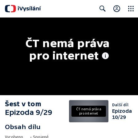
Close
Search
ČT nemá práva 
pro internet
Šest v tom
Další díl
ČT nemá práva
Epizoda 9/29
Epizoda
pro internet
10/29
Obsah dílu
Vyrobeno
•
Spojené