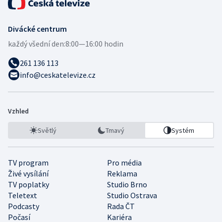
Divácké centrum
každý všední den:
8:00—16:00 hodin
261 136 113
info@ceskatelevize.cz
Vzhled
Světlý
Tmavý
Systém
TV program
Pro média
Živé vysílání
Reklama
TV poplatky
Studio Brno
Teletext
Studio Ostrava
Podcasty
Rada ČT
Počasí
Kariéra