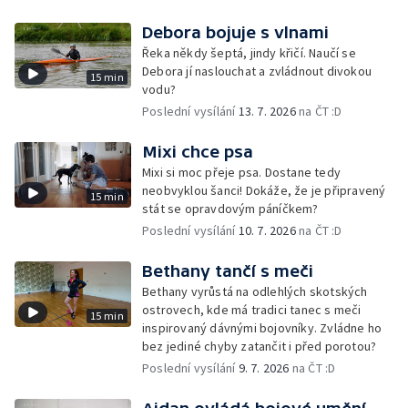
zimu. Chce nasbírat co nejvíc šátků a stát se
„nejkrásnějším“ Kurentem. Podaří se mu to?
Debora bojuje s vlnami
Řeka někdy šeptá, jindy křičí. Naučí se
Debora jí naslouchat a zvládnout divokou
15 min
vodu?
Poslední vysílání
13. 7. 2026
na ČT :D
Mixi chce psa
Mixi si moc přeje psa. Dostane tedy
neobvyklou šanci! Dokáže, že je připravený
15 min
stát se opravdovým páníčkem?
Poslední vysílání
10. 7. 2026
na ČT :D
Bethany tančí s meči
Bethany vyrůstá na odlehlých skotských
ostrovech, kde má tradici tanec s meči
15 min
inspirovaný dávnými bojovníky. Zvládne ho
bez jediné chyby zatančit i před porotou?
Poslední vysílání
9. 7. 2026
na ČT :D