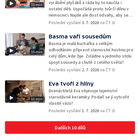
vyrábění plyšáků a ráda by to naučila i
15 min
ostatní děti. Uspořádá proto tvůrčí dílnu v
nemocnici. Najde ale dost odvahy, aby se
postavila před ostatní a předala jim, co jí
Poslední vysílání
3. 7. 2026
na ČT :D
samotné dává sílu?
Basma vaří sousedům
Basma je malá kuchařka s velkým
odhodláním: připravit slavnostní hostinu pro
15 min
celý dům, kde žije. Zvládne u jednoho stolu
spojit sousedy a chutě z celého světa?
Poslední vysílání
2. 7. 2026
na ČT :D
Eva tvoří z hlíny
Dvanáctiletá Eva objevuje tajemství
starodávné keramiky. Podaří se jí vytvořit
15 min
vlastní vázu?
Poslední vysílání
1. 7. 2026
na ČT :D
Dalších 10 dílů