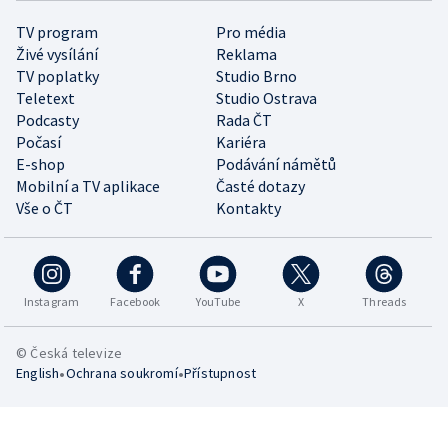
TV program
Pro média
Živé vysílání
Reklama
TV poplatky
Studio Brno
Teletext
Studio Ostrava
Podcasty
Rada ČT
Počasí
Kariéra
E-shop
Podávání námětů
Mobilní a TV aplikace
Časté dotazy
Vše o ČT
Kontakty
Instagram
Facebook
YouTube
X
Threads
© Česká televize
•
•
English
Ochrana soukromí
Přístupnost