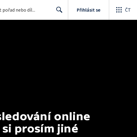
Přihlásit se
ČT
Search
ledování online 
i prosím jiné 