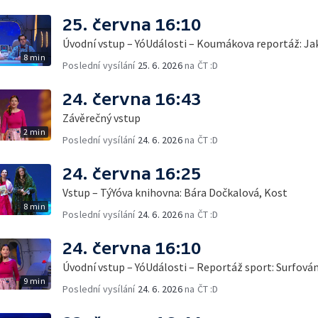
25. června 16:10
Úvodní vstup – YóUdálosti – Koumákova reportáž: Ja
8 min
Poslední vysílání
25. 6. 2026
na ČT :D
24. června 16:43
Závěrečný vstup
2 min
Poslední vysílání
24. 6. 2026
na ČT :D
24. června 16:25
Vstup – TýYóva knihovna: Bára Dočkalová, Kost
8 min
Poslední vysílání
24. 6. 2026
na ČT :D
24. června 16:10
Úvodní vstup – YóUdálosti – Reportáž sport: Surfová
9 min
Poslední vysílání
24. 6. 2026
na ČT :D