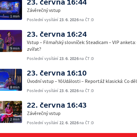
23. června 16:44
Závěrečný vstup
1 min
Poslední vysílání
23. 6. 2026
na ČT :D
23. června 16:24
Vstup – Filmařský slovníček: Steadicam – VIP anketa: 
9 min
zvířat?
Poslední vysílání
23. 6. 2026
na ČT :D
23. června 16:10
Úvodní vstup – YóUdálosti – Reportáž klasická: Co děl
8 min
Poslední vysílání
23. 6. 2026
na ČT :D
22. června 16:43
Závěrečný vstup
2 min
Poslední vysílání
22. 6. 2026
na ČT :D