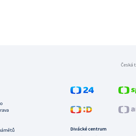
Česká t
no
trava
Divácké centrum
námětů