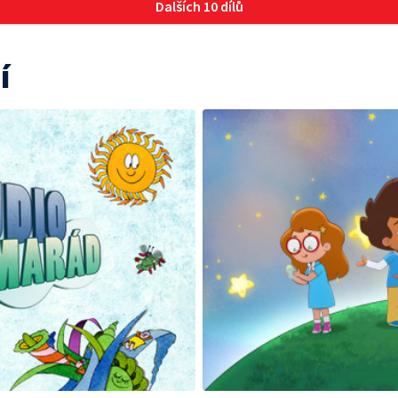
Dalších 10 dílů
í