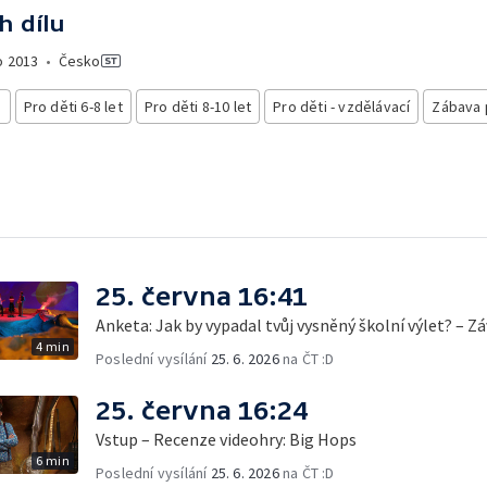
h dílu
o
2013
•
Česko
i
Pro děti 6-8 let
Pro děti 8-10 let
Pro děti - vzdělávací
Zábava 
25. června 16:41
Anketa: Jak by vypadal tvůj vysněný školní výlet? – Z
4 min
Poslední vysílání
25. 6. 2026
na ČT :D
25. června 16:24
Vstup – Recenze videohry: Big Hops
6 min
Poslední vysílání
25. 6. 2026
na ČT :D