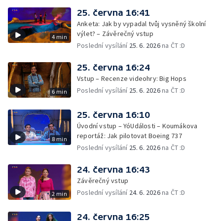
25. června 16:41
Anketa: Jak by vypadal tvůj vysněný školní
výlet? – Závěrečný vstup
4 min
Poslední vysílání
25. 6. 2026
na ČT :D
25. června 16:24
Vstup – Recenze videohry: Big Hops
Poslední vysílání
25. 6. 2026
na ČT :D
6 min
25. června 16:10
Úvodní vstup – YóUdálosti – Koumákova
reportáž: Jak pilotovat Boeing 737
8 min
Poslední vysílání
25. 6. 2026
na ČT :D
24. června 16:43
Závěrečný vstup
Poslední vysílání
24. 6. 2026
na ČT :D
2 min
24. června 16:25