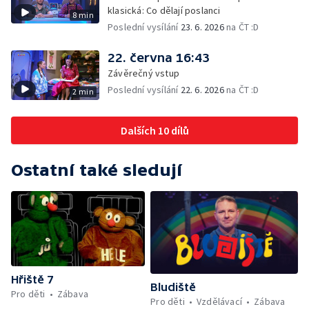
klasická: Co dělají poslanci
8 min
Poslední vysílání
23. 6. 2026
na ČT :D
22. června 16:43
Závěrečný vstup
Poslední vysílání
22. 6. 2026
na ČT :D
2 min
Dalších 10 dílů
Ostatní také sledují
Hřiště 7
Bludiště
Pro děti
Zábava
Pro děti
Vzdělávací
Zábava