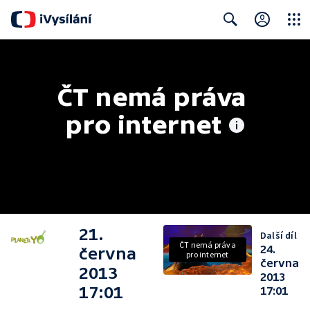
Close
Search
ČT nemá práva 
pro internet
21.
Další díl
ČT nemá práva
24.
června
pro internet
června
2013
2013
17:01
17:01