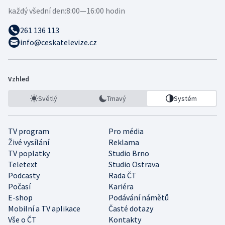
každý všední den:
8:00—16:00 hodin
261 136 113
info@ceskatelevize.cz
Vzhled
Světlý
Tmavý
Systém
TV program
Pro média
Živé vysílání
Reklama
TV poplatky
Studio Brno
Teletext
Studio Ostrava
Podcasty
Rada ČT
Počasí
Kariéra
E-shop
Podávání námětů
Mobilní a TV aplikace
Časté dotazy
Vše o ČT
Kontakty