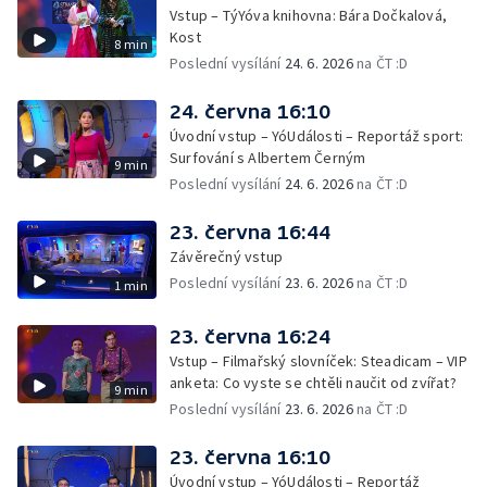
Vstup – TýYóva knihovna: Bára Dočkalová,
Kost
8 min
Poslední vysílání
24. 6. 2026
na ČT :D
24. června 16:10
Úvodní vstup – YóUdálosti – Reportáž sport:
Surfování s Albertem Černým
9 min
Poslední vysílání
24. 6. 2026
na ČT :D
23. června 16:44
Závěrečný vstup
Poslední vysílání
23. 6. 2026
na ČT :D
1 min
23. června 16:24
Vstup – Filmařský slovníček: Steadicam – VIP
anketa: Co vyste se chtěli naučit od zvířat?
9 min
Poslední vysílání
23. 6. 2026
na ČT :D
23. června 16:10
Úvodní vstup – YóUdálosti – Reportáž