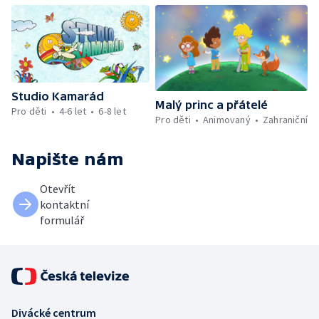
Studio Kamarád
Malý princ a přátelé
Pro děti
4-6 let
6-8 let
Pro děti
Animovaný
Zahraniční
Napište nám
Otevřít
kontaktní
formulář
Divácké centrum