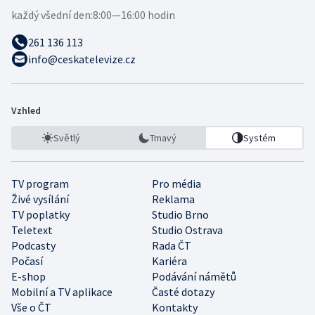
každý všední den:
8:00—16:00 hodin
261 136 113
info@ceskatelevize.cz
Vzhled
Světlý
Tmavý
Systém
TV program
Pro média
Živé vysílání
Reklama
TV poplatky
Studio Brno
Teletext
Studio Ostrava
Podcasty
Rada ČT
Počasí
Kariéra
E-shop
Podávání námětů
Mobilní a TV aplikace
Časté dotazy
Vše o ČT
Kontakty