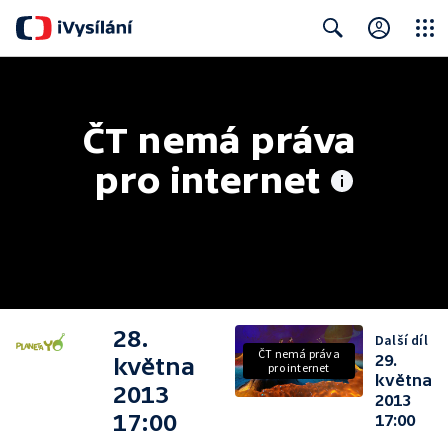
Close
Search
ČT nemá práva 
pro internet
28.
Další díl
ČT nemá práva
29.
května
pro internet
května
2013
2013
17:00
17:00