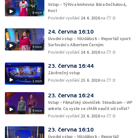
Vstup – TýYóva knihovna: Bára Dočkalová,
Kost
8 min
Poslední vysílání
24. 6. 2026
na ČT :D
24. června 16:10
Úvodní vstup – YóUdálosti – Reportáž sport:
Surfování s Albertem Černým
9 min
Poslední vysílání
24. 6. 2026
na ČT :D
23. června 16:44
Závěrečný vstup
Poslední vysílání
23. 6. 2026
na ČT :D
1 min
23. června 16:24
Vstup – Filmařský slovníček: Steadicam – VIP
anketa: Co vyste se chtěli naučit od zvířat?
9 min
Poslední vysílání
23. 6. 2026
na ČT :D
23. června 16:10
Úvodní vstup – YóUdálosti – Reportáž