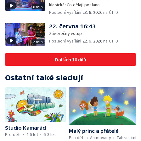
klasická: Co dělají poslanci
8 min
Poslední vysílání
23. 6. 2026
na ČT :D
22. června 16:43
Závěrečný vstup
Poslední vysílání
22. 6. 2026
na ČT :D
2 min
Dalších 10 dílů
Ostatní také sledují
Studio Kamarád
Malý princ a přátelé
Pro děti
4-6 let
6-8 let
Pro děti
Animovaný
Zahraniční