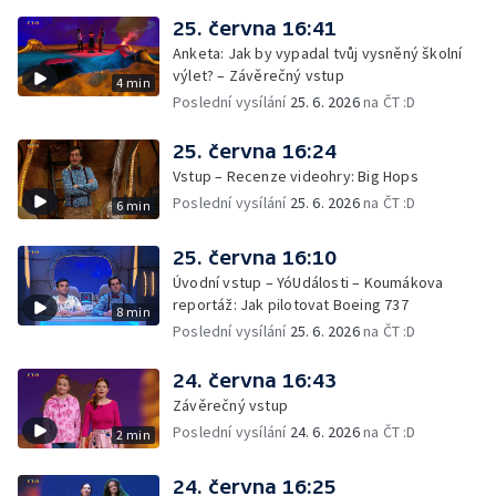
25. června 16:41
Anketa: Jak by vypadal tvůj vysněný školní
výlet? – Závěrečný vstup
4 min
Poslední vysílání
25. 6. 2026
na ČT :D
25. června 16:24
Vstup – Recenze videohry: Big Hops
Poslední vysílání
25. 6. 2026
na ČT :D
6 min
25. června 16:10
Úvodní vstup – YóUdálosti – Koumákova
reportáž: Jak pilotovat Boeing 737
8 min
Poslední vysílání
25. 6. 2026
na ČT :D
24. června 16:43
Závěrečný vstup
Poslední vysílání
24. 6. 2026
na ČT :D
2 min
24. června 16:25