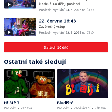
klasická: Co dělají poslanci
8 min
Poslední vysílání
23. 6. 2026
na ČT :D
22. června 16:43
Závěrečný vstup
Poslední vysílání
22. 6. 2026
na ČT :D
2 min
Dalších 10 dílů
Ostatní také sledují
Hřiště 7
Bludiště
Pro děti
Zábava
Pro děti
Vzdělávací
Zábava