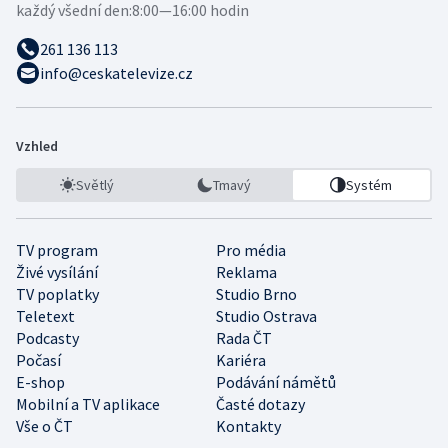
každý všední den:
8:00—16:00 hodin
261 136 113
info@ceskatelevize.cz
Vzhled
Světlý
Tmavý
Systém
TV program
Pro média
Živé vysílání
Reklama
TV poplatky
Studio Brno
Teletext
Studio Ostrava
Podcasty
Rada ČT
Počasí
Kariéra
E-shop
Podávání námětů
Mobilní a TV aplikace
Časté dotazy
Vše o ČT
Kontakty