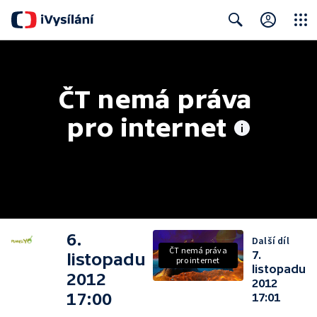
Close
Search
ČT nemá práva 
pro internet
6.
Další díl
ČT nemá práva
7.
listopadu
pro internet
listopadu
2012
2012
17:00
17:01