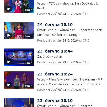
Vstup – TýYóva knihovna: Bára Dočkalová,
Kost
8 min
Poslední vysílání
24. 6. 2026
na ČT :D
24. června 16:10
Úvodní vstup – YóUdálosti – Reportáž sport:
Surfování s Albertem Černým
9 min
Poslední vysílání
24. 6. 2026
na ČT :D
23. června 16:44
Závěrečný vstup
Poslední vysílání
23. 6. 2026
na ČT :D
1 min
23. června 16:24
Vstup – Filmařský slovníček: Steadicam – VIP
anketa: Co vyste se chtěli naučit od zvířat?
9 min
Poslední vysílání
23. 6. 2026
na ČT :D
23. června 16:10
Úvodní vstup – YóUdálosti – Reportáž