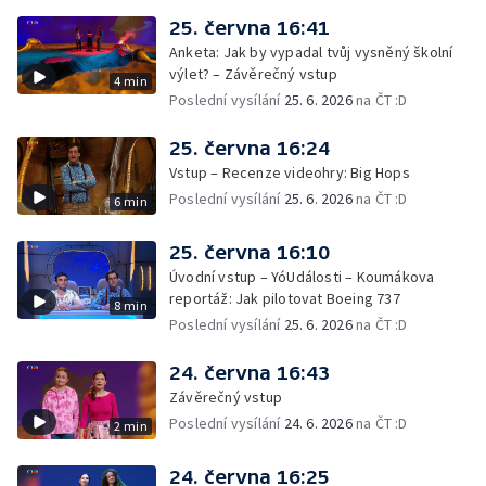
25. června 16:41
Anketa: Jak by vypadal tvůj vysněný školní
výlet? – Závěrečný vstup
4 min
Poslední vysílání
25. 6. 2026
na ČT :D
25. června 16:24
Vstup – Recenze videohry: Big Hops
Poslední vysílání
25. 6. 2026
na ČT :D
6 min
25. června 16:10
Úvodní vstup – YóUdálosti – Koumákova
reportáž: Jak pilotovat Boeing 737
8 min
Poslední vysílání
25. 6. 2026
na ČT :D
24. června 16:43
Závěrečný vstup
Poslední vysílání
24. 6. 2026
na ČT :D
2 min
24. června 16:25