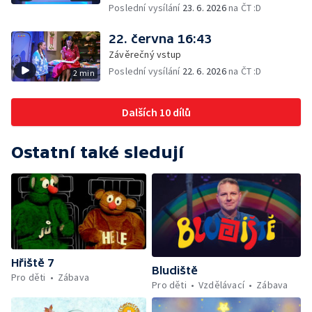
Poslední vysílání
23. 6. 2026
na ČT :D
22. června 16:43
Závěrečný vstup
Poslední vysílání
22. 6. 2026
na ČT :D
2 min
Dalších 10 dílů
Ostatní také sledují
Hřiště 7
Bludiště
Pro děti
Zábava
Pro děti
Vzdělávací
Zábava