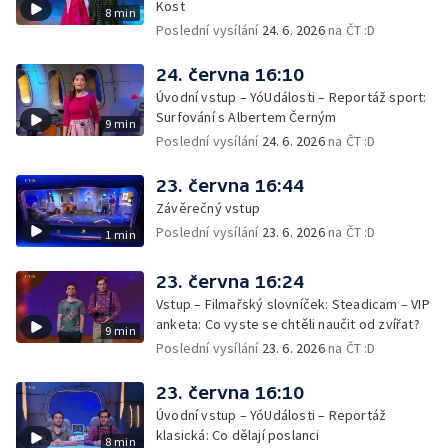
Kost
8 min
Poslední vysílání
24. 6. 2026
na ČT :D
24. června 16:10
Úvodní vstup – YóUdálosti – Reportáž sport:
Surfování s Albertem Černým
9 min
Poslední vysílání
24. 6. 2026
na ČT :D
23. června 16:44
Závěrečný vstup
Poslední vysílání
23. 6. 2026
na ČT :D
1 min
23. června 16:24
Vstup – Filmařský slovníček: Steadicam – VIP
anketa: Co vyste se chtěli naučit od zvířat?
9 min
Poslední vysílání
23. 6. 2026
na ČT :D
23. června 16:10
Úvodní vstup – YóUdálosti – Reportáž
klasická: Co dělají poslanci
8 min