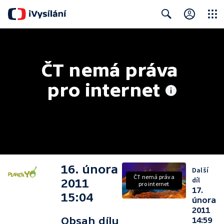
Close
Search
ČT nemá práva 
pro internet
16. února
Další
ČT nemá práva
díl
2011
pro internet
17.
15:04
února
2011
Obsah dílu
14:59