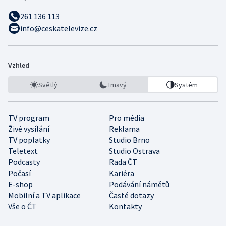
261 136 113
info@ceskatelevize.cz
Vzhled
Světlý
Tmavý
Systém
TV program
Pro média
Živé vysílání
Reklama
TV poplatky
Studio Brno
Teletext
Studio Ostrava
Podcasty
Rada ČT
Počasí
Kariéra
E-shop
Podávání námětů
Mobilní a TV aplikace
Časté dotazy
Vše o ČT
Kontakty