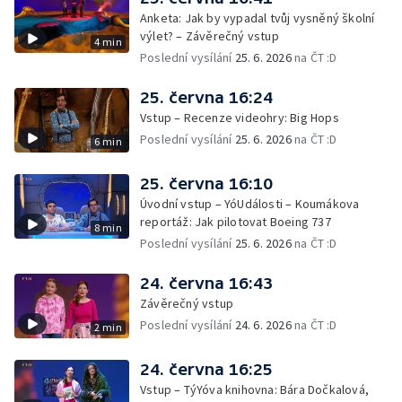
Anketa: Jak by vypadal tvůj vysněný školní
výlet? – Závěrečný vstup
4 min
Poslední vysílání
25. 6. 2026
na ČT :D
25. června 16:24
Vstup – Recenze videohry: Big Hops
Poslední vysílání
25. 6. 2026
na ČT :D
6 min
25. června 16:10
Úvodní vstup – YóUdálosti – Koumákova
reportáž: Jak pilotovat Boeing 737
8 min
Poslední vysílání
25. 6. 2026
na ČT :D
24. června 16:43
Závěrečný vstup
Poslední vysílání
24. 6. 2026
na ČT :D
2 min
24. června 16:25
Vstup – TýYóva knihovna: Bára Dočkalová,