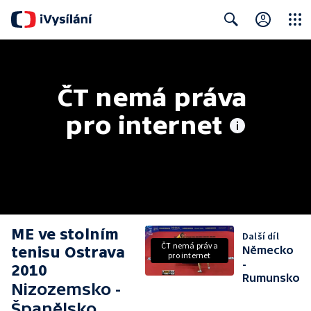
Close
Search
ČT nemá práva 
pro internet
ME ve stolním
Další díl
ČT nemá práva
tenisu Ostrava
Německo
pro internet
-
2010
Rumunsko
Nizozemsko -
Španělsko