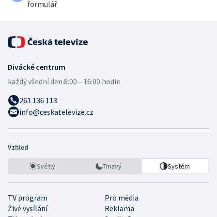
formulář
Divácké centrum
každý všední den:
8:00—16:00 hodin
261 136 113
info@ceskatelevize.cz
Vzhled
Světlý
Tmavý
Systém
TV program
Pro média
Živé vysílání
Reklama