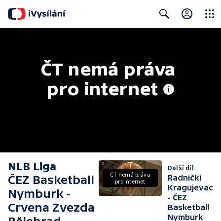
Close
Search
ČT nemá práva 
pro internet
NLB Liga
Další díl
ČT nemá práva
ČEZ Basketball
Radnički
pro internet
Kragujevac
Nymburk -
- ČEZ
Crvena Zvezda
Basketball
Nymburk