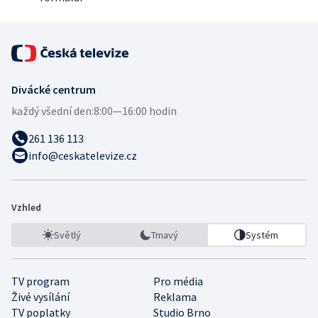
Divácké centrum
každý všední den:
8:00—16:00 hodin
261 136 113
info@ceskatelevize.cz
Vzhled
Světlý
Tmavý
Systém
TV program
Pro média
Živé vysílání
Reklama
TV poplatky
Studio Brno